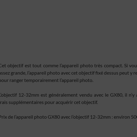
formations demandées explicitement.
 la sécurité, prévenir et détecter la fraude et réparer les
, Fournir et présenter des publicités et du contenu,
Toujou
trer et communiquer les choix en matière de confidentialité.
Cet objectif est tout comme l’appareil photo très compact. Si v
assez grande, l’appareil photo avec cet objectif fixé dessus peut y r
pour ranger temporairement l’appareil photo.
L’objectif 12-32mm est généralement vendu avec le GX80, il n’y 
frais supplémentaires pour acquérir cet objectif.
Prix de l’appareil photo GX80 avec l’objectif 12-32mm : environ 50