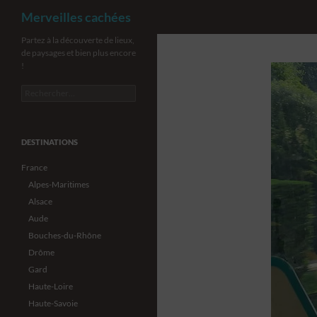
Recherche
Merveilles cachées
Aller
Partez à la découverte de lieux,
de paysages et bien plus encore
au
!
contenu
Rechercher :
DESTINATIONS
France
Alpes-Maritimes
Alsace
Aude
Bouches-du-Rhône
Drôme
Gard
Haute-Loire
Haute-Savoie