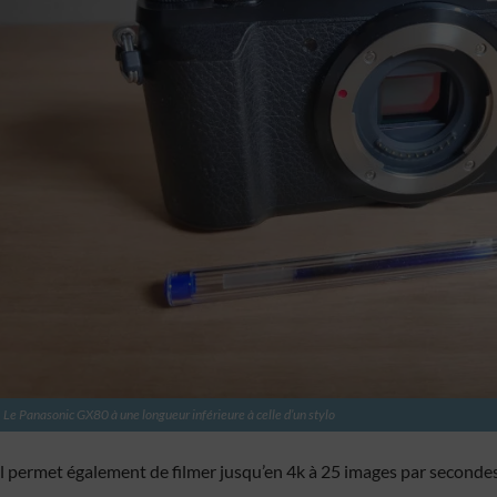
Le Panasonic GX80 à une longueur inférieure à celle d’un stylo
Il permet également de filmer jusqu’en 4k à 25 images par secondes