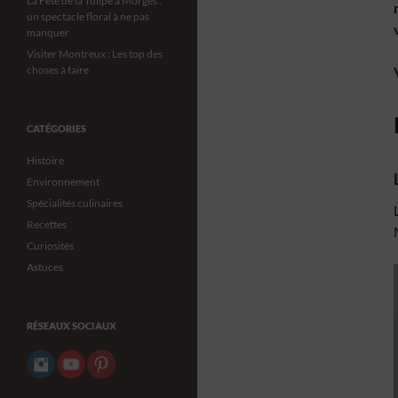
La Fête de la Tulipe à Morges :
un spectacle floral à ne pas
manquer
Visiter Montreux : Les top des
choses à faire
CATÉGORIES
Histoire
Environnement
Spécialités culinaires
Recettes
Curiosités
Astuces
RÉSEAUX SOCIAUX