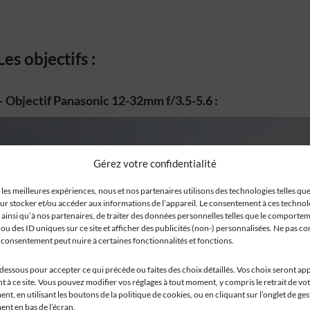
Les objectifs :
– Objectif Panasonic 12-32mm f/3.5-5.6 :
Gérez votre confidentialité
 les meilleures expériences, nous et nos partenaires utilisons des technologies telles que
ur stocker et/ou accéder aux informations de l’appareil. Le consentement à ces techno
 ainsi qu’à nos partenaires, de traiter des données personnelles telles que le comporte
ou des ID uniques sur ce site et afficher des publicités (non-) personnalisées. Ne pas co
n consentement peut nuire à certaines fonctionnalités et fonctions.
-dessous pour accepter ce qui précède ou faites des choix détaillés. Vos choix seront ap
 à ce site. Vous pouvez modifier vos réglages à tout moment, y compris le retrait de vo
t, en utilisant les boutons de la politique de cookies, ou en cliquant sur l’onglet de ge
nt en bas de l’écran.