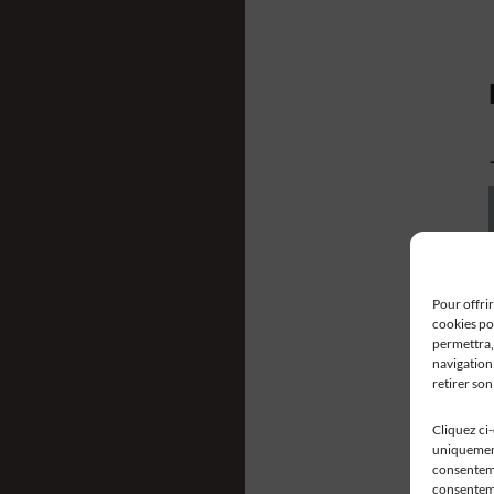
Pour offrir
cookies po
permettra,
navigation 
retirer so
Cliquez ci
uniquement
consentemen
consenteme