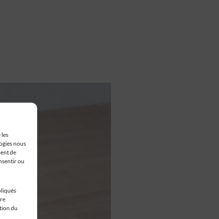
 les
logies nous
ment de
nsentir ou
pliqués
tre
stion du