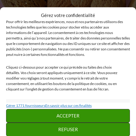
Gérez votre confidentialité
Pour offrir les meilleures expériences, nous et nos partenaires utilisons des
technologies telles que les cookies pour stocker et/ou accéder aux
informations de l’appareil. Le consentement à ces technologies nous
permettra, ainsi qu’à nos partenaires, de traiter des données personnelles telles
que le comportement de navigation ou des ID uniques sur ce site et afficher des
publicités (non-) personnalisées. Ne pas consentir ou retirer son consentement
HISTOIRE
,
RECETTES
peut nuire à certaines fonctionnalités et fonctions.
RECETTE MÉDIÉVALE:
BISCUITS DE LA JOIE
Cliquez ci-dessous pour accepter ce qui précède ou faites des choix
détaillés. Vos choix seront appliqués uniquement à ce site. Vous pouvez
modifier vos réglages à tout moment, y compris le retrait de votre
SEPTEMBRE 15, 2020
MERVEILLES CACHÉES
UN
consentement, en utilisant les boutons de la politique de cookies, ou en
COMMENTAIRE
cliquant sur l’onglet de gestion du consentement en bas de l’écran.
La recette des « biscuits de la joie » est très ancienne
Statistiques
Gérer 1771 fournisseurs
En savoir plus sur ces finalités
puisque qu’elle remonte à plus de 800 ans, elle a été réalisée
Stocker et/ou accéder à des informations sur un appareil, Mesurer la
ACCEPTER
au XIIe siècle par Hildegarde de Bingen, une religieuse
performance des publicités, Mesurer la performance des contenus,
bénédictine allemande qui a étudié les bienfaits des plantes
Comprendre les publics par le biais de statistiques ou de combinaisons de
REFUSER
données provenant de différentes sources.
sur le corps. Ces biscuits proviennent donc d’une