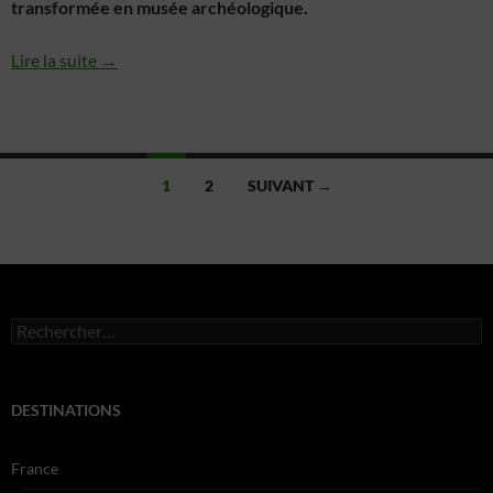
transformée en musée archéologique.
Lire la suite →
Navigation
1
2
SUIVANT →
des
articles
Rechercher :
DESTINATIONS
France