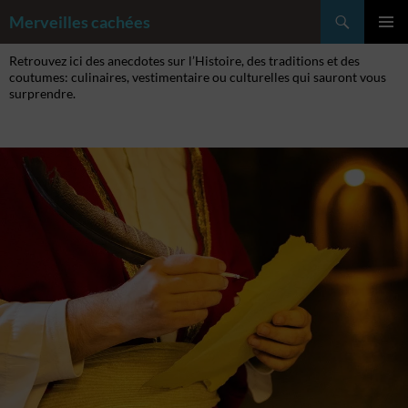
Aller
Recherche
Merveilles cachées
au
MENU
contenu
Retrouvez ici des anecdotes sur l’Histoire, des traditions et des
PRINCI
coutumes: culinaires, vestimentaire ou culturelles qui sauront vous
surprendre.