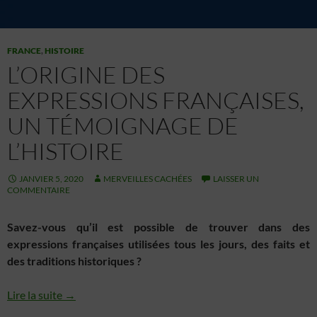
Assurer la sécurité, prévenir et détecter la
fraude et réparer les erreurs, Fournir et
présenter des publicités et du contenu,
Toujours activé
Enregistrer et communiquer les choix en
FRANCE
,
HISTOIRE
matière de confidentialité.
L’ORIGINE DES
EXPRESSIONS FRANÇAISES,
UN TÉMOIGNAGE DE
L’HISTOIRE
JANVIER 5, 2020
MERVEILLES CACHÉES
LAISSER UN
COMMENTAIRE
Savez-vous qu’il est possible de trouver dans des
expressions françaises utilisées tous les jours,
des faits et
des traditions historiques ?
Lire la suite →