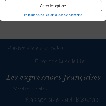
combinaisons d’ingrédients, censés apporter de la joie.
Gérer les options
Marketing
Lire la suite →
Politique de cookies
Politique de confidentialité
Stocker et/ou accéder à des informations sur un appareil, Utiliser des
données limitées pour sélectionner la publicité, Créer des profils pour la
publicité personnalisée, Utiliser des profils pour sélectionner des
publicités personnalisées, Créer des profils de contenus personnalisés,
Utiliser des profils pour sélectionner des contenus personnalisés,
Développer et améliorer les services, Utiliser des données limitées pour
sélectionner le contenu.
Fonctionnalités
Toujours activé
Mettre en correspondance et combiner des données à
partir d’autres sources de données, Relier différents
appareils, Identifier les appareils en fonction des
informations transmises automatiquement.
Utiliser des données de géolocalisation précises,
Identifier les appareils à partir des informations
demandées explicitement.