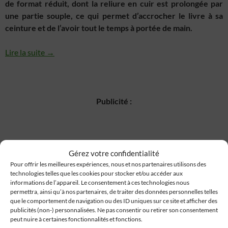
de format réduit, dont la reliure en cuir est prolongée par
une partie souple, ce qui permet d’accrocher le livre à sa
ceinture et de l’avoir tout le temps à portée de main.
Lire la suite →
Publicité :
Gérez votre confidentialité
Pour offrir les meilleures expériences, nous et nos partenaires utilisons des
technologies telles que les cookies pour stocker et/ou accéder aux
informations de l’appareil. Le consentement à ces technologies nous
permettra, ainsi qu’à nos partenaires, de traiter des données personnelles telles
que le comportement de navigation ou des ID uniques sur ce site et afficher des
publicités (non-) personnalisées. Ne pas consentir ou retirer son consentement
peut nuire à certaines fonctionnalités et fonctions.