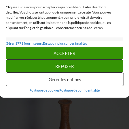
Cliquez ci-dessous pour accepter ce qui précède ou faites des choix
détaillés. Vos choix seront appliqués uniquement à ce site. Vous pouvez
modifier vos réglages à tout moment, y compris le retrait de votre
consentement, en utilisant les boutons de la politique de cookies, ou en
cliquant sur l’onglet de gestion du consentement en bas de l’écran.
Statistiques
Gérer 1771 fournisseurs
En savoir plus sur ces finalités
Stocker et/ou accéder à des informations sur un appareil, Mesurer la
ACCEPTER
performance des publicités, Mesurer la performance des contenus,
Comprendre les publics par le biais de statistiques ou de combinaisons de
REFUSER
données provenant de différentes sources.
Gérer les options
Marketing
Politique de cookies
Politique de confidentialité
Stocker et/ou accéder à des informations sur un appareil, Utiliser des
données limitées pour sélectionner la publicité, Créer des profils pour la
publicité personnalisée, Utiliser des profils pour sélectionner des
publicités personnalisées, Créer des profils de contenus personnalisés,
Utiliser des profils pour sélectionner des contenus personnalisés,
Développer et améliorer les services, Utiliser des données limitées pour
sélectionner le contenu.