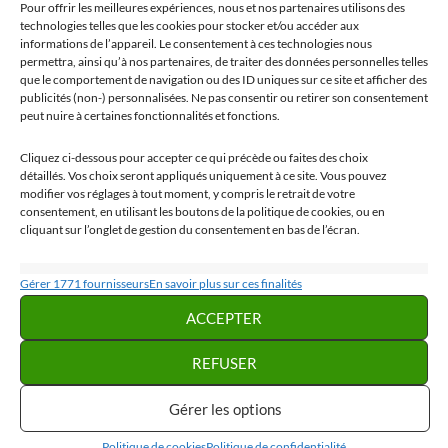
Pour offrir les meilleures expériences, nous et nos partenaires utilisons des
technologies telles que les cookies pour stocker et/ou accéder aux
informations de l’appareil. Le consentement à ces technologies nous
permettra, ainsi qu’à nos partenaires, de traiter des données personnelles telles
que le comportement de navigation ou des ID uniques sur ce site et afficher des
publicités (non-) personnalisées. Ne pas consentir ou retirer son consentement
peut nuire à certaines fonctionnalités et fonctions.
Cliquez ci-dessous pour accepter ce qui précède ou faites des choix
détaillés. Vos choix seront appliqués uniquement à ce site. Vous pouvez
modifier vos réglages à tout moment, y compris le retrait de votre
consentement, en utilisant les boutons de la politique de cookies, ou en
cliquant sur l’onglet de gestion du consentement en bas de l’écran.
Statistiques
Gérer 1771 fournisseurs
En savoir plus sur ces finalités
Stocker et/ou accéder à des informations sur un appareil, Mesurer la
ACCEPTER
performance des publicités, Mesurer la performance des contenus,
Comprendre les publics par le biais de statistiques ou de combinaisons de
REFUSER
données provenant de différentes sources.
Gérer les options
Marketing
CURIOSITÉ
,
HISTOIRE
Politique de cookies
Politique de confidentialité
Stocker et/ou accéder à des informations sur un appareil, Utiliser des