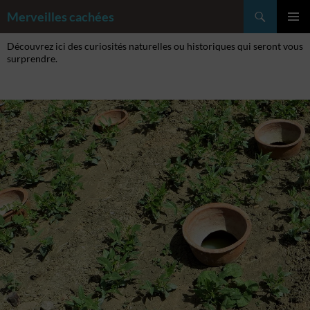
Aller
Recherche
Merveilles cachées
au
MENU
contenu
Découvrez ici des curiosités naturelles ou historiques qui seront vous
PRINCI
surprendre.