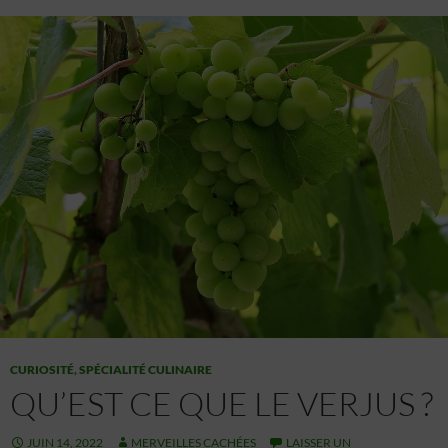
CURIOSITÉ
,
SPÉCIALITÉ CULINAIRE
QU’EST CE QUE LE VERJUS ?
JUIN 14, 2022
MERVEILLES CACHÉES
LAISSER UN