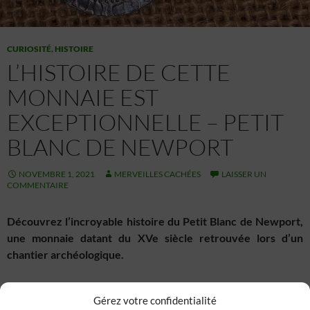
CURIOSITÉ
,
HISTOIRE
L’HISTOIRE DE CETTE
MONNAIE EST
EXCEPTIONNELLE – PETIT
BLANC DE NEWPORT
NOVEMBRE 1, 2021
MERVEILLES CACHÉES
LAISSER UN
COMMENTAIRE
Découvrez l’incroyable histoire du Petit Blanc de Newport,
une monnaie datant du XVe siècle retrouvée lors d’un
chantier archéologique.
Lire la suite →
Gérez votre confidentialité