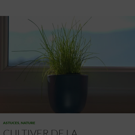
Fonctionnalités
Toujours activé
Mettre en correspondance et combiner des données à
partir d’autres sources de données, Relier différents
appareils, Identifier les appareils en fonction des
informations transmises automatiquement.
Utiliser des données de géolocalisation précises,
Identifier les appareils à partir des informations
demandées explicitement.
Assurer la sécurité, prévenir et détecter la
fraude et réparer les erreurs, Fournir et
présenter des publicités et du contenu,
Toujours activé
Enregistrer et communiquer les choix en
matière de confidentialité.
ASTUCES
,
NATURE
CULTIVER DE LA