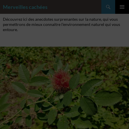
Aller
Recherche
Merveilles cachées
au
MENU
contenu
Découvrez ici des anecdotes surprenantes sur la nature, qui vous
PRINCI
permettrons de mieux connaitre l’environnement naturel qui vous
entoure.