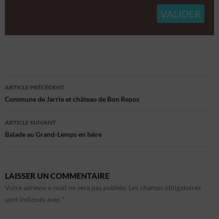
Fonctionnalités
Toujours activé
Mettre en correspondance et combiner des données à
partir d’autres sources de données, Relier différents
appareils, Identifier les appareils en fonction des
informations transmises automatiquement.
Navigation
Utiliser des données de géolocalisation précises,
ARTICLE PRÉCÉDENT
Identifier les appareils à partir des informations
des
Commune de Jarrie et château de Bon Repos
demandées explicitement.
articles
ARTICLE SUIVANT
Assurer la sécurité, prévenir et détecter la
Balade au Grand-Lemps en Isère
fraude et réparer les erreurs, Fournir et
présenter des publicités et du contenu,
Toujours activé
Enregistrer et communiquer les choix en
matière de confidentialité.
LAISSER UN COMMENTAIRE
Votre adresse e-mail ne sera pas publiée.
Les champs obligatoires
sont indiqués avec
*