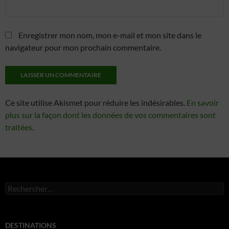
Enregistrer mon nom, mon e-mail et mon site dans le
navigateur pour mon prochain commentaire.
Alternative:
Ce site utilise Akismet pour réduire les indésirables.
En savoir
plus sur la façon dont les données de vos commentaires sont
traitées
.
Rechercher :
DESTINATIONS