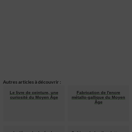
Autres articles à découvrir :
Le livre de ceinture, une
Fabrication de l'encre
curiosité du Moyen Âge
métallo-gallique du Moyen
Âge