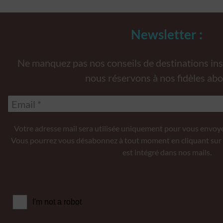
formations demandées explicitement.
 la sécurité, prévenir et détecter la fraude et réparer les
Newsletter :
, Fournir et présenter des publicités et du contenu,
Toujou
trer et communiquer les choix en matière de confidentialité.
Ne manquez pas nos conseils de destinations inso
nous réservons à nos fidèles abo
Votre adresse mail sera utilisée uniquement pour vous envoye
Vous pourrez vous désabonnez à tout moment en cliquant sur 
est intégré dans nos mails.