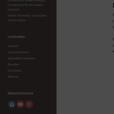
La Fête de la Tulipe à Morges :
un spectacle floral à ne pas
manquer
Visiter Montreux : Les top des
choses à faire
CATÉGORIES
Histoire
Environnement
Spécialités culinaires
Recettes
Curiosités
Astuces
RÉSEAUX SOCIAUX