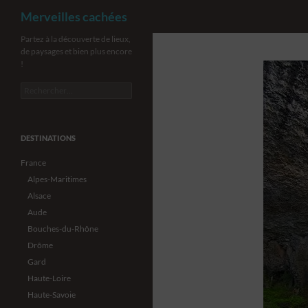
Recherche
Merveilles cachées
Aller
Partez à la découverte de lieux,
de paysages et bien plus encore
au
!
contenu
Rechercher :
DESTINATIONS
France
Alpes-Maritimes
Alsace
Aude
Bouches-du-Rhône
Drôme
Gard
Haute-Loire
Haute-Savoie