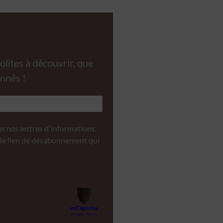
rs activé
lites à découvrir, que
nnés !
r nos lettres d'informations.
le lien de désabonnement qui