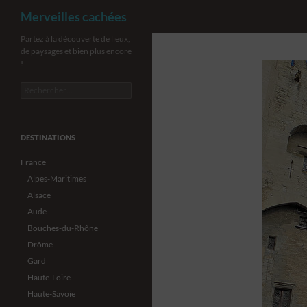
Recherche
Merveilles cachées
Aller
Partez à la découverte de lieux,
de paysages et bien plus encore
au
!
contenu
Rechercher :
DESTINATIONS
France
Alpes-Maritimes
Alsace
Aude
Bouches-du-Rhône
Drôme
Gard
Haute-Loire
Haute-Savoie