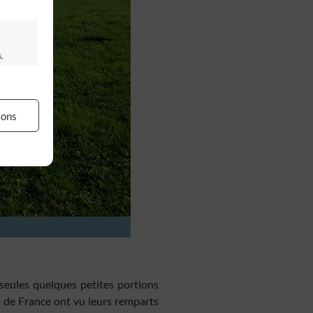
,
ions
our
 des
ser
rs activé
seules quelques petites portions
es de France ont vu leurs remparts
artir