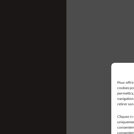
Pour offrir
cookies po
permettra,
navigation 
retirer so
Cliquez ci
uniquement
consentemen
consenteme