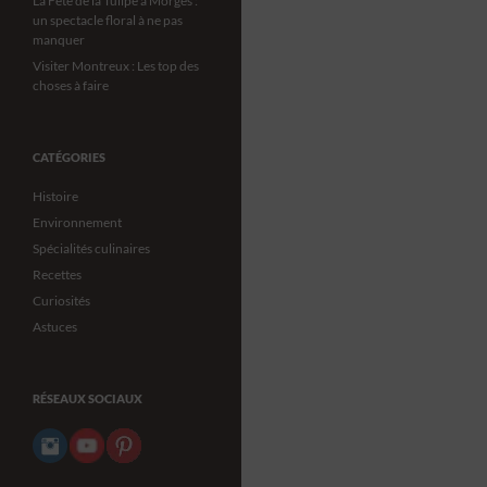
La Fête de la Tulipe à Morges :
un spectacle floral à ne pas
manquer
Visiter Montreux : Les top des
choses à faire
CATÉGORIES
Histoire
Environnement
Spécialités culinaires
Recettes
Curiosités
Astuces
RÉSEAUX SOCIAUX