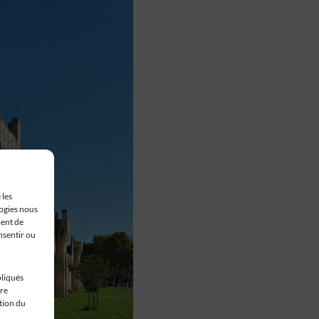
 les
logies nous
ment de
nsentir ou
pliqués
tre
stion du