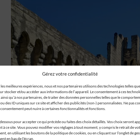
Gérez votre confidentialité
 les meilleures expériences, nous et nos partenaires utilisons des technologies telles que
ur stocker et/ou accéder aux informations de l’appareil. Le consentement à ces techno
 ainsi qu’à nos partenaires, de traiter des données personnelles telles que le comporte
ou des ID uniques sur ce site et afficher des publicités (non-) personnalisées. Ne pas co
n consentement peut nuire à certaines fonctionnalités et fonctions.
-dessous pour accepter ce qui précède ou faites des choix détaillés. Vos choix seront ap
 à ce site. Vous pouvez modifier vos réglages à tout moment, y compris le retrait de vo
t, en utilisant les boutons de la politique de cookies, ou en cliquant sur l’onglet de ge
nt en bas de l’écran.