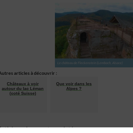
Le château de Fleckenstein (Lembach, Alsace)
Autres articles à découvrir :
Châteaux à voir
Que voir dans les
autour du lac Léman
Alpes ?
(coté Suisse)
Articles qui peuvent vous intéresser :