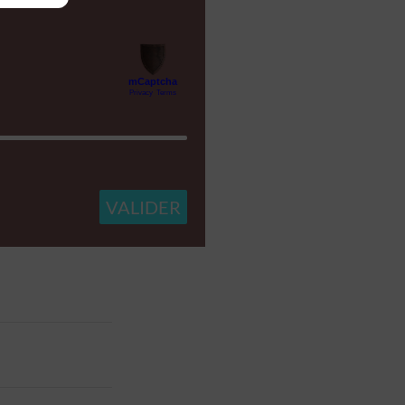
 des
ser
rs activé
artir
rs activé