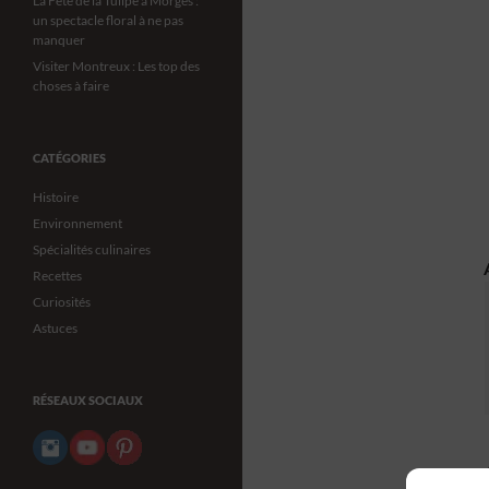
La Fête de la Tulipe à Morges :
un spectacle floral à ne pas
manquer
Visiter Montreux : Les top des
choses à faire
CATÉGORIES
Histoire
Environnement
Spécialités culinaires
Recettes
Curiosités
Astuces
RÉSEAUX SOCIAUX