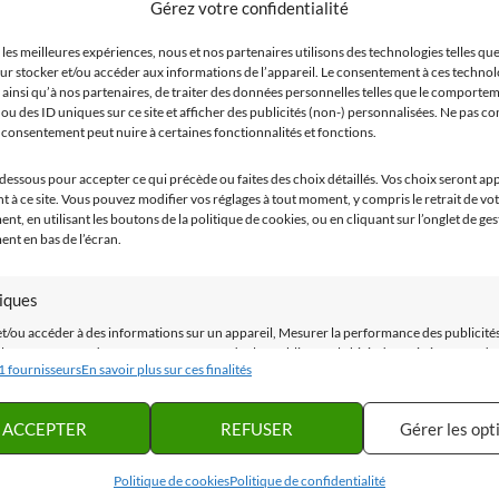
Gérez votre confidentialité
Sélection de curiosités à voir à Valence (Drôme)
 les meilleures expériences, nous et nos partenaires utilisons des technologies telles que
5 lieux à ne pas manquer en Haute-Vienne
ur stocker et/ou accéder aux informations de l’appareil. Le consentement à ces techno
La vieille ville de Genève : Les 10 lieux incontournables à visi
 ainsi qu’à nos partenaires, de traiter des données personnelles telles que le comporte
Les gorges du Sierroz en Savoie, un attrape-touristes ?
ou des ID uniques sur ce site et afficher des publicités (non-) personnalisées. Ne pas co
n consentement peut nuire à certaines fonctionnalités et fonctions.
-dessous pour accepter ce qui précède ou faites des choix détaillés. Vos choix seront ap
 à ce site. Vous pouvez modifier vos réglages à tout moment, y compris le retrait de vo
Newsletter :
t, en utilisant les boutons de la politique de cookies, ou en cliquant sur l’onglet de ge
nt en bas de l’écran.
Ne manquez pas nos conseils de destinations inso
tiques
nous réservons à nos fidèles abo
et/ou accéder à des informations sur un appareil, Mesurer la performance des publicités
la performance des contenus, Comprendre les publics par le biais de statistiques ou de
1 fournisseurs
En savoir plus sur ces finalités
sons de données provenant de différentes sources.
Votre adresse mail sera utilisée uniquement pour vous envoye
ACCEPTER
REFUSER
Gérer les opt
ting
Vous pourrez vous désabonnez à tout moment en cliquant sur 
et/ou accéder à des informations sur un appareil, Utiliser des données limitées pour
est intégré dans nos mails.
Politique de cookies
Politique de confidentialité
ner la publicité, Créer des profils pour la publicité personnalisée, Utiliser des profils p