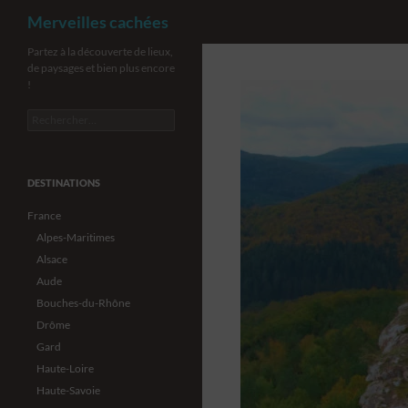
Recherche
Merveilles cachées
Aller
Partez à la découverte de lieux,
de paysages et bien plus encore
au
!
contenu
Rechercher :
DESTINATIONS
France
Alpes-Maritimes
Alsace
Aude
Bouches-du-Rhône
Drôme
Gard
Haute-Loire
Haute-Savoie