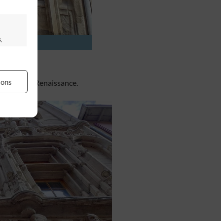
,
ions
 celui de la Renaissance.
our
 des
ser
rs activé
artir