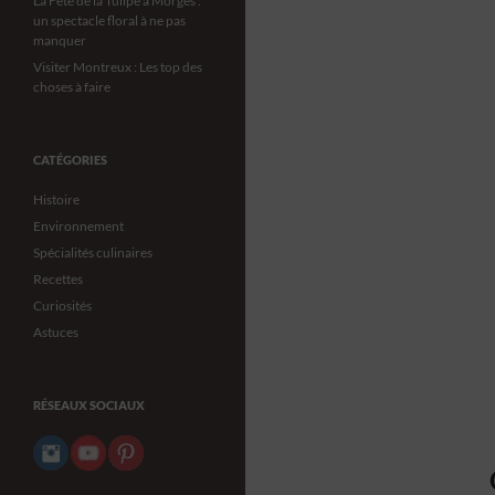
La Fête de la Tulipe à Morges :
un spectacle floral à ne pas
manquer
Visiter Montreux : Les top des
choses à faire
CATÉGORIES
Histoire
Environnement
Spécialités culinaires
Recettes
Curiosités
Astuces
RÉSEAUX SOCIAUX