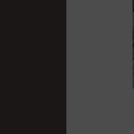
des in
Assurer
erreurs
Enregis