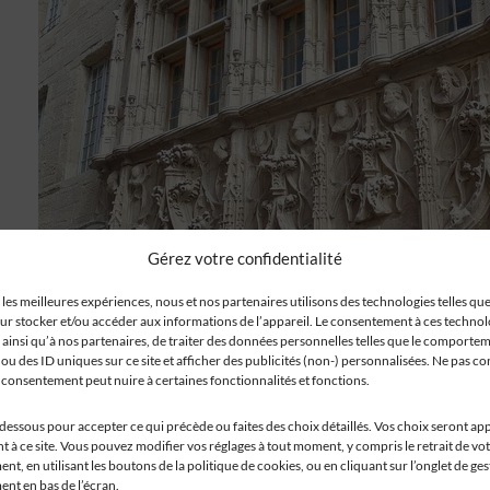
Gérez votre confidentialité
 les meilleures expériences, nous et nos partenaires utilisons des technologies telles que
ur stocker et/ou accéder aux informations de l’appareil. Le consentement à ces techno
 ainsi qu’à nos partenaires, de traiter des données personnelles telles que le comporte
ou des ID uniques sur ce site et afficher des publicités (non-) personnalisées. Ne pas co
n consentement peut nuire à certaines fonctionnalités et fonctions.
-dessous pour accepter ce qui précède ou faites des choix détaillés. Vos choix seront ap
 à ce site. Vous pouvez modifier vos réglages à tout moment, y compris le retrait de vo
t, en utilisant les boutons de la politique de cookies, ou en cliquant sur l’onglet de ge
nt en bas de l’écran.