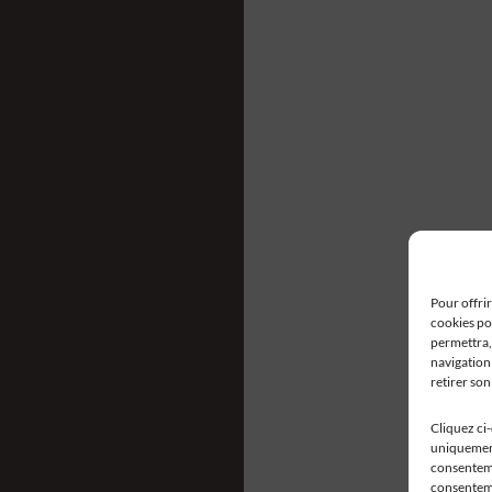
Pour offrir
cookies po
permettra,
navigation 
retirer so
Cliquez ci
uniquement
consentemen
consenteme