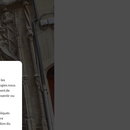
 les
logies nous
ment de
nsentir ou
pliqués
tre
stion du