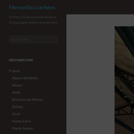
Recherche
Merveilles cachées
Aller
Partez à la découverte de lieux,
de paysages et bien plus encore
au
!
contenu
Rechercher :
DESTINATIONS
France
Alpes-Maritimes
Alsace
Aude
Bouches-du-Rhône
Drôme
Gard
Haute-Loire
Haute-Savoie