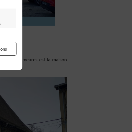
,
ions
e de ces demeures est la maison
our
 des
ser
rs activé
artir