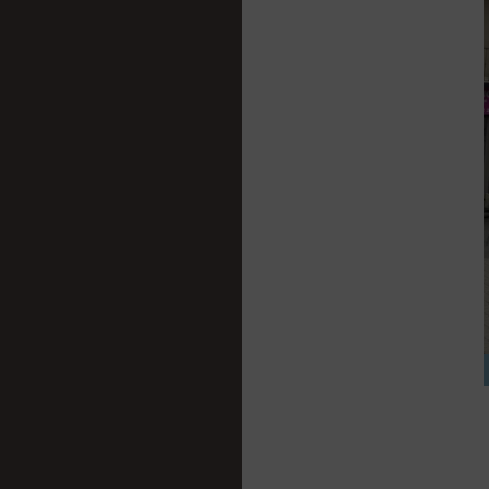
des in
Assurer
erreurs
Enregis