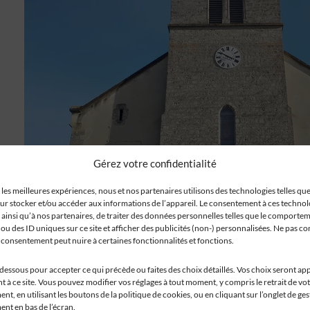
Gérez votre confidentialité
 les meilleures expériences, nous et nos partenaires utilisons des technologies telles que
ur stocker et/ou accéder aux informations de l’appareil. Le consentement à ces techno
 ainsi qu’à nos partenaires, de traiter des données personnelles telles que le comporte
ou des ID uniques sur ce site et afficher des publicités (non-) personnalisées. Ne pas co
n consentement peut nuire à certaines fonctionnalités et fonctions.
-dessous pour accepter ce qui précède ou faites des choix détaillés. Vos choix seront ap
 à ce site. Vous pouvez modifier vos réglages à tout moment, y compris le retrait de vo
t, en utilisant les boutons de la politique de cookies, ou en cliquant sur l’onglet de ge
nt en bas de l’écran.