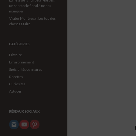
La Fête de la Tulipe à Morges :
un spectacle floral à ne pas
manquer
Visiter Montreux : Les top des
choses à faire
CATÉGORIES
Histoire
Environnement
Spécialités culinaires
Recettes
Curiosités
Astuces
RÉSEAUX SOCIAUX