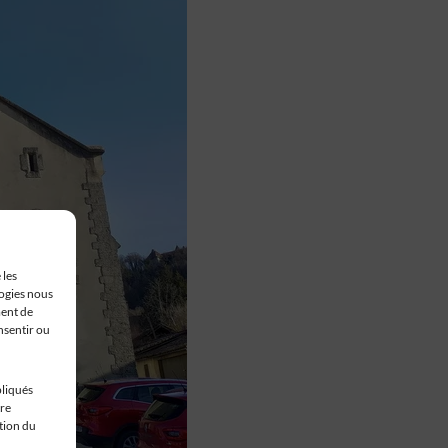
 les
logies nous
ment de
nsentir ou
pliqués
tre
stion du