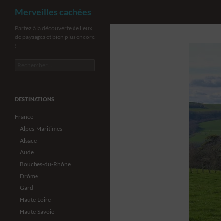
Recherche
Merveilles cachées
Aller
Partez à la découverte de lieux,
de paysages et bien plus encore
au
!
contenu
Rechercher :
DESTINATIONS
France
Alpes-Maritimes
Alsace
Aude
Bouches-du-Rhône
Drôme
Gard
Haute-Loire
Haute-Savoie