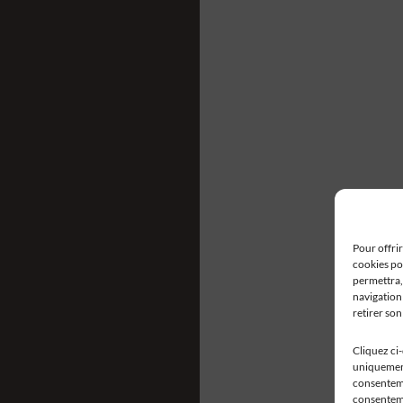
Pour offrir
cookies po
permettra,
navigation 
retirer so
Cliquez ci
uniquement
consentemen
consenteme