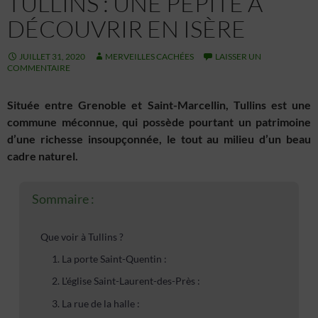
TULLINS : UNE PÉPITE À
DÉCOUVRIR EN ISÈRE
JUILLET 31, 2020
MERVEILLES CACHÉES
LAISSER UN
COMMENTAIRE
Située entre Grenoble et Saint-Marcellin, Tullins est une
commune méconnue, qui possède pourtant
un patrimoine
d’une richesse insoupçonnée,
le tout au milieu d’un beau
cadre naturel.
Sommaire :
Que voir à Tullins ?
1. La porte Saint-Quentin :
2. L'église Saint-Laurent-des-Près :
3. La rue de la halle :