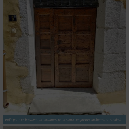
appareils, Identifier les appareils en fonction des
informations transmises automatiquement.
Utiliser des données de géolocalisation précises,
Identifier les appareils à partir des informations
demandées explicitement.
Assurer la sécurité, prévenir et détecter la
fraude et réparer les erreurs, Fournir et
présenter des publicités et du contenu,
Toujours activé
Enregistrer et communiquer les choix en
matière de confidentialité.
Belle porte en bois avec un encadrement en pierre comportant un linteau en accolade