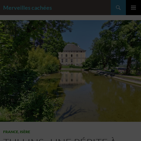
Aller
Recherche
Merveilles cachées
au
MENU
contenu
PRINCI
FRANCE
,
ISÈRE