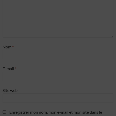
fraude et réparer les erreurs, Fournir et
présenter des publicités et du contenu,
Toujours activé
Enregistrer et communiquer les choix en
matière de confidentialité.
Nom
*
E-mail
*
Site web
Enregistrer mon nom, mon e-mail et mon site dans le