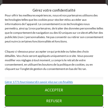
Votre adresse mail sera utilisée uniquement pour vous
Gérez votre confidentialité
envoyer nos lettres d'informations. Vous pourrez vous
Pour offrir les meilleures expériences, nous et nos partenaires utilisons des
désabonnez à tout moment en cliquant sur le lien de
technologies telles que les cookies pour stocker et/ou accéder aux
désabonnement qui est intégré dans nos mails.
informations de l’appareil. Le consentement à ces technologies nous
permettra, ainsi qu’à nos partenaires, de traiter des données personnelles telles
que le comportement de navigation ou des ID uniques sur ce site et afficher des
publicités (non-) personnalisées. Ne pas consentir ou retirer son consentement
peut nuire à certaines fonctionnalités et fonctions.
Cliquez ci-dessous pour accepter ce qui précède ou faites des choix
détaillés. Vos choix seront appliqués uniquement à ce site. Vous pouvez
modifier vos réglages à tout moment, y compris le retrait de votre
consentement, en utilisant les boutons de la politique de cookies, ou en
cliquant sur l’onglet de gestion du consentement en bas de l’écran.
Statistiques
Gérer 1771 fournisseurs
En savoir plus sur ces finalités
Stocker et/ou accéder à des informations sur un appareil, Mesurer la
ACCEPTER
performance des publicités, Mesurer la performance des contenus,
Comprendre les publics par le biais de statistiques ou de combinaisons de
REFUSER
données provenant de différentes sources.