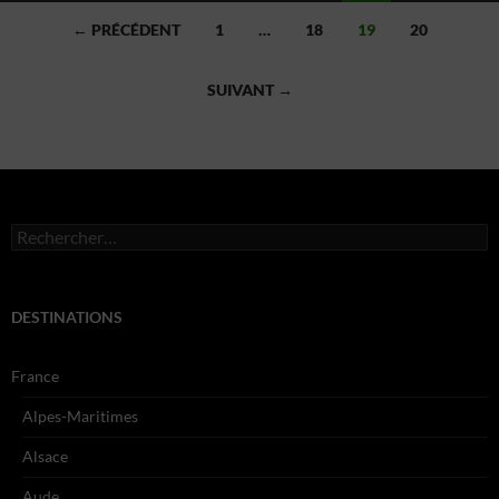
Navigation
← PRÉCÉDENT
1
…
18
19
20
des
articles
SUIVANT →
Rechercher :
DESTINATIONS
France
Alpes-Maritimes
Alsace
Aude