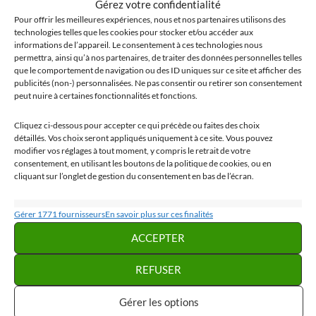
Gérez votre confidentialité
CHÂTEAU DE LA VEYRIE
Pour offrir les meilleures expériences, nous et nos partenaires utilisons des
technologies telles que les cookies pour stocker et/ou accéder aux
AOÛT 5, 2019
MERVEILLES CACHÉES
UN COMMENTAIRE
informations de l’appareil. Le consentement à ces technologies nous
permettra, ainsi qu’à nos partenaires, de traiter des données personnelles telles
que le comportement de navigation ou des ID uniques sur ce site et afficher des
Dans la campagne iséroise, plus précisément dans la vallée
publicités (non-) personnalisées. Ne pas consentir ou retirer son consentement
du Grésivaudan entre les communes de Bernin et Saint-
peut nuire à certaines fonctionnalités et fonctions.
Nazaire-Les-Eymes, se trouve une butte avec à son sommet
Cliquez ci-dessous pour accepter ce qui précède ou faites des choix
un château datant du XIe siècle, nommé le château de la
détaillés. Vos choix seront appliqués uniquement à ce site. Vous pouvez
Veyrie. Découvrez sans plus attendre cette bute, un lieu
modifier vos réglages à tout moment, y compris le retrait de votre
calme aux paysages extraordinaires avec vue sur trois
consentement, en utilisant les boutons de la politique de cookies, ou en
cliquant sur l’onglet de gestion du consentement en bas de l’écran.
massifs alpins. Les massifs de Chartreuse, Vercors et
Belledonne.
Statistiques
Gérer 1771 fournisseurs
En savoir plus sur ces finalités
Lire la suite →
Stocker et/ou accéder à des informations sur un appareil, Mesurer la
ACCEPTER
performance des publicités, Mesurer la performance des contenus,
Comprendre les publics par le biais de statistiques ou de combinaisons de
REFUSER
données provenant de différentes sources.
Gérer les options
Marketing